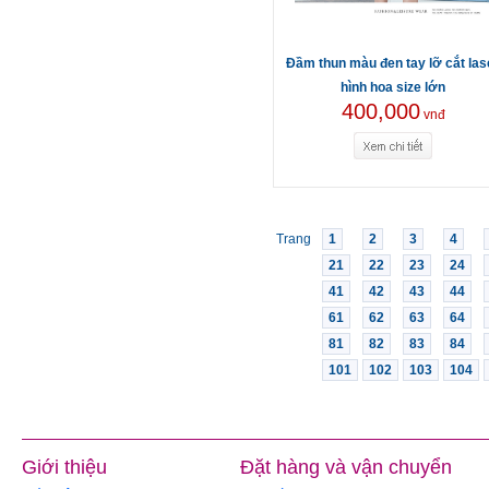
Đầm thun màu đen tay lỡ cắt las
hình hoa size lớn
400,000
vnđ
Trang
1
2
3
4
21
22
23
24
41
42
43
44
61
62
63
64
81
82
83
84
101
102
103
104
Giới thiệu
Đặt hàng và vận chuyển