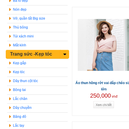
Ba lô đẹp
Nón đẹp
Vớ, quần tất Big size
Thú bông
Túi xách mini
Mắt kính
Trang sức -Kẹp tóc
Kẹp gắp
Kẹp tóc
Dây thun cột tóc
Áo thun hồng rớt vai đắp chéo si
lớn
Bông tai
250,000
vnđ
Lắc chân
Dây chuyền
Băng đô
Lắc tay