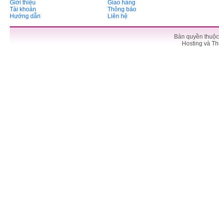
Giới thiệu
Giao hàng
Tài khoản
Thông báo
Hướng dẫn
Liên hệ
Bản quyền thuộc
Hosting và Th