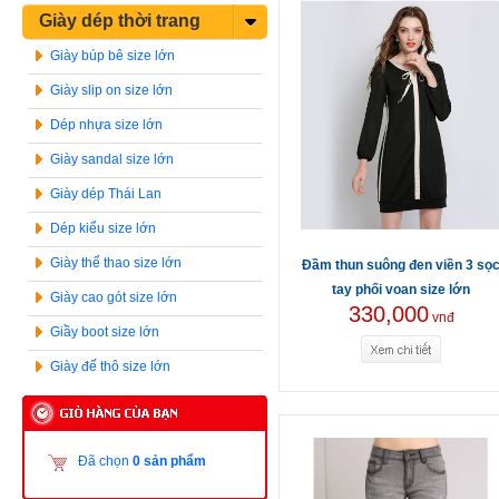
Giày dép thời trang
Giày búp bê size lớn
Giày slip on size lớn
Dép nhựa size lớn
Giày sandal size lớn
Giày dép Thái Lan
Dép kiểu size lớn
Giày thể thao size lớn
Đầm thun suông đen viền 3 sọ
tay phối voan size lớn
Giày cao gót size lớn
330,000
vnđ
Giầy boot size lớn
Giày đế thô size lớn
Đã chọn
0 sản phẩm