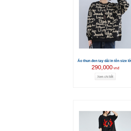
Áo thun đen tay dài in tên size l
290,000
vnđ