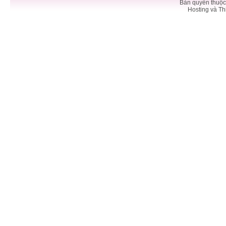
Bản quyền thuộc
Hosting và Th