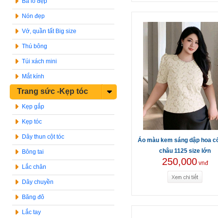
Ba lô đẹp
Nón đẹp
Vớ, quần tất Big size
Thú bông
Túi xách mini
Mắt kính
Trang sức -Kẹp tóc
Kẹp gắp
Kẹp tóc
Dây thun cột tóc
Áo màu kem sáng dập hoa cổ
châu 1125 size lớn
Bông tai
250,000
vnđ
Lắc chân
Dây chuyền
Băng đô
Lắc tay