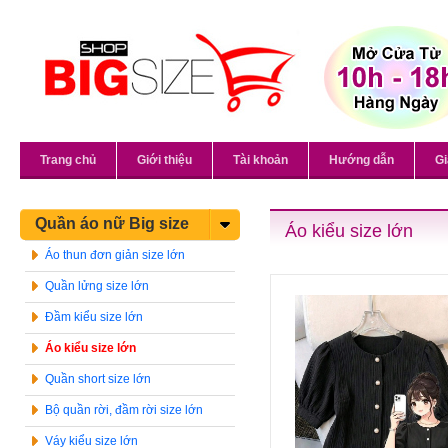
Trang chủ
Giới thiệu
Tài khoản
Hướng dẫn
Gi
Quần áo nữ Big size
Áo kiểu size lớn
Áo thun đơn giản size lớn
Quần lửng size lớn
Đầm kiểu size lớn
Áo kiểu size lớn
Quần short size lớn
Bộ quần rời, đầm rời size lớn
Váy kiểu size lớn