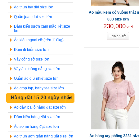
Áo thun tay dài size lớn
Áo màu kem cổ vuông thắt 
Quần jean dài size lớn
003 size lớn
230,000
Đầm kiểu sườn xám mặc Tết size
vnđ
lớn
Áo kiểu ngoại cỡ (trên 110kg)
Đầm đi biển size lớn
Váy công sở size lớn
Váy áo chống nắng sze lớn
Quần áo giữ nhiệt size lớn
Áo crop top, baby tee size lớn
Hàng đặt 15-20 ngày nhận
Áo dây, ba lỗ hàng đặt size lớn
Đầm kiểu hàng đặt size lớn
Áo sơ mi hàng đặt size lớn
Áo hồng tay phồng 2231 siz
Áo thun đơn giản hàng đặt size lớn