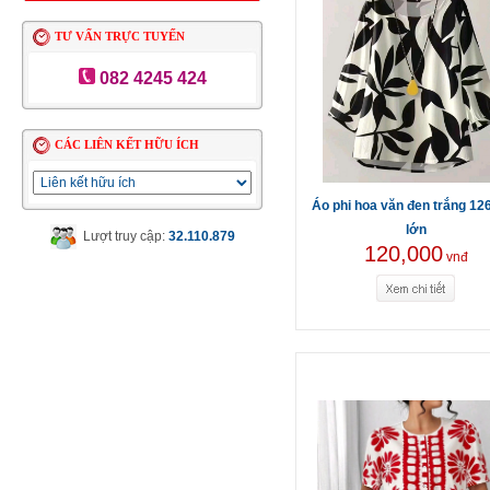
TƯ VẤN TRỰC TUYẾN
082 4245 424
CÁC LIÊN KẾT HỮU ÍCH
Áo phi hoa văn đen trắng 126
lớn
Lượt truy cập:
32.110.879
120,000
vnđ