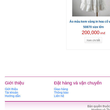
Áo màu kem vàng in hoa cổ 
50870 size lớn
200,000
vnđ
Giới thiệu
Đặt hàng và vận chuyển
Giới thiệu
Giao hàng
Tài khoản
Thông báo
Hướng dẫn
Liên hệ
Bản quyền thuộc
Hosting và Th