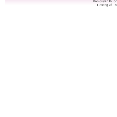
Bản quyền thuộc
Hosting và Th