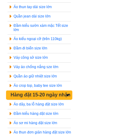
Áo thun tay dài size lớn
Quần jean dài size lớn
Đầm kiểu sườn xám mặc Tết size
lớn
Áo kiểu ngoại cỡ (trên 110kg)
Đầm đi biển size lớn
Váy công sở size lớn
Váy áo chống nắng sze lớn
Quần áo giữ nhiệt size lớn
Áo crop top, baby tee size lớn
Hàng đặt 15-20 ngày nhận
Áo dây, ba lỗ hàng đặt size lớn
Đầm kiểu hàng đặt size lớn
Áo sơ mi hàng đặt size lớn
Áo thun đơn giản hàng đặt size lớn