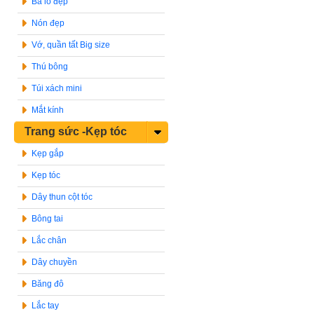
Ba lô đẹp
Nón đẹp
Vớ, quần tất Big size
Thú bông
Túi xách mini
Mắt kính
Trang sức -Kẹp tóc
Kẹp gắp
Kẹp tóc
Dây thun cột tóc
Bông tai
Lắc chân
Dây chuyền
Băng đô
Lắc tay