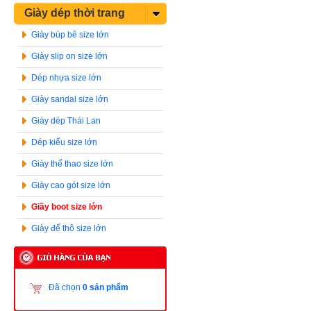
Giày dép thời trang
Giày búp bê size lớn
Giày slip on size lớn
Dép nhựa size lớn
Giày sandal size lớn
Giày dép Thái Lan
Dép kiểu size lớn
Giày thể thao size lớn
Giày cao gót size lớn
Giầy boot size lớn
Giày đế thô size lớn
Đã chọn
0 sản phẩm