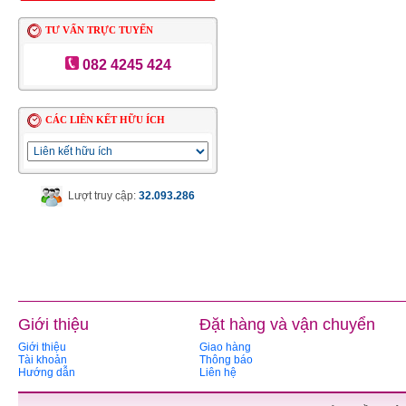
TƯ VẤN TRỰC TUYẾN
082 4245 424
CÁC LIÊN KẾT HỮU ÍCH
Lượt truy cập:
32.093.286
Giới thiệu
Đặt hàng và vận chuyển
Giới thiệu
Giao hàng
Tài khoản
Thông báo
Hướng dẫn
Liên hệ