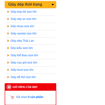
Giày dép thời trang
Giày búp bê size lớn
Giày slip on size lớn
Dép nhựa size lớn
Giày sandal size lớn
Giày dép Thái Lan
Dép kiểu size lớn
Giày thể thao size lớn
Giày cao gót size lớn
Giầy boot size lớn
Giày đế thô size lớn
Đã chọn
0 sản phẩm