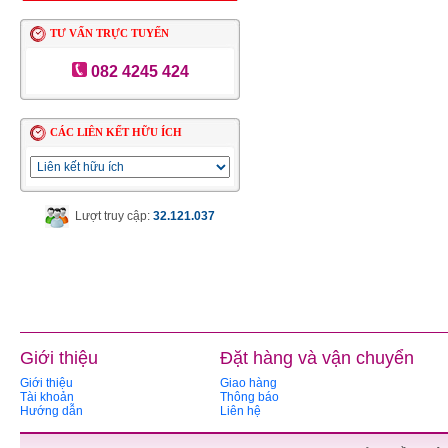
TƯ VẤN TRỰC TUYẾN
082 4245 424
CÁC LIÊN KẾT HỮU ÍCH
Lượt truy cập:
32.121.037
Giới thiệu
Đặt hàng và vận chuyển
Giới thiệu
Giao hàng
Tài khoản
Thông báo
Hướng dẫn
Liên hệ