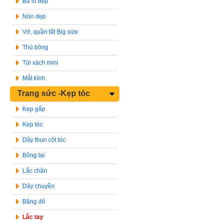
Ba lô đẹp
Nón đẹp
Vớ, quần tất Big size
Thú bông
Túi xách mini
Mắt kính
Trang sức -Kẹp tóc
Kẹp gắp
Kẹp tóc
Dây thun cột tóc
Bông tai
Lắc chân
Dây chuyền
Băng đô
Lắc tay