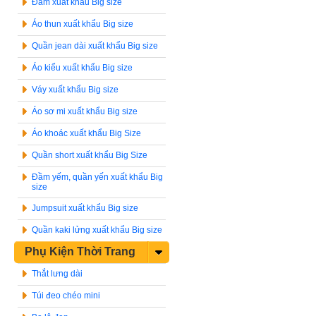
Đầm xuất khẩu Big size
Áo thun xuất khẩu Big size
Quần jean dài xuất khẩu Big size
Áo kiểu xuất khẩu Big size
Váy xuất khẩu Big size
Áo sơ mi xuất khẩu Big size
Áo khoác xuất khẩu Big Size
Quần short xuất khẩu Big Size
Đầm yếm, quần yến xuất khẩu Big
size
Jumpsuit xuất khẩu Big size
Quần kaki lửng xuất khẩu Big size
Phụ Kiện Thời Trang
Thắt lưng dài
Túi đeo chéo mini