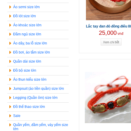
Áo sơmi size lớn
Đồ lót size lớn
Áo khoác size lớn
Lắc tay đan đỏ đồng điếu 
25,000
vnđ
Đầm ngủ size lớn
Áo dây, ba lỗ size lớn
Đồ bơi, áo tắm size lớn
Quần dài size lớn
Đồ bộ size lớn
Áo thun kiểu size lớn
Jumpsuit (áo liền quần) size lớn
Legging (Quần ôm) size lớn
Đồ thể thao size lớn
Sale
Quần yếm, đầm yếm, váy yếm size
lớn