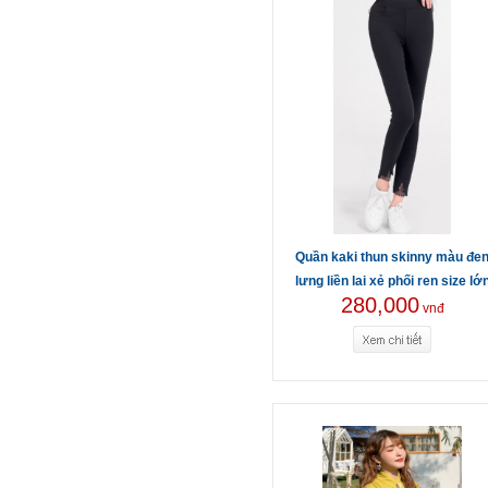
Quần kaki thun skinny màu đe
lưng liền lai xẻ phối ren size lớ
280,000
vnđ