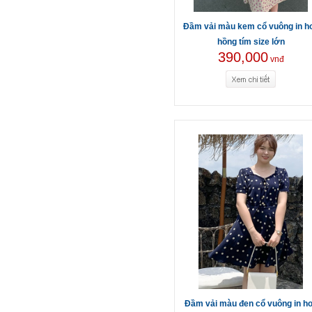
Đầm vải màu kem cổ vuông in h
hồng tím size lớn
390,000
vnđ
Đầm vải màu đen cổ vuông in h