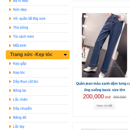
Ba lô đẹp
Nón đẹp
Vớ, quần tất Big size
Thú bông
Túi xách mini
Mắt kính
Trang sức -Kẹp tóc
Kẹp gắp
Kẹp tóc
Dây thun cột tóc
Quần jean màu xanh đậm lưng c
ống suông basic size lớn
Bông tai
200,000
vnđ
350.000
Lắc chân
Dây chuyền
Băng đô
Lắc tay