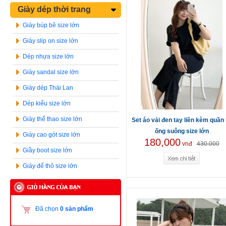
Giày dép thời trang
Giày búp bê size lớn
Giày slip on size lớn
Dép nhựa size lớn
Giày sandal size lớn
Giày dép Thái Lan
Dép kiểu size lớn
Giày thể thao size lớn
Set áo vải đen tay liền kèm quần 
ống suông size lớn
Giày cao gót size lớn
180,000
vnđ
430.000
Giầy boot size lớn
Giày đế thô size lớn
Đã chọn
0 sản phẩm