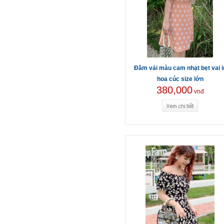
Đầm vải màu cam nhạt bẹt vai i
hoa cúc size lớn
380,000
vnđ