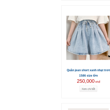
Quần jean short xanh nhạt trơ
1586 size lớn
250,000
vnđ