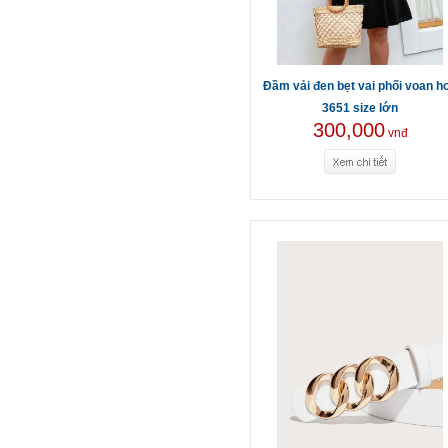
Đầm vải đen bẹt vai phối voan h
3651 size lớn
300,000
vnđ