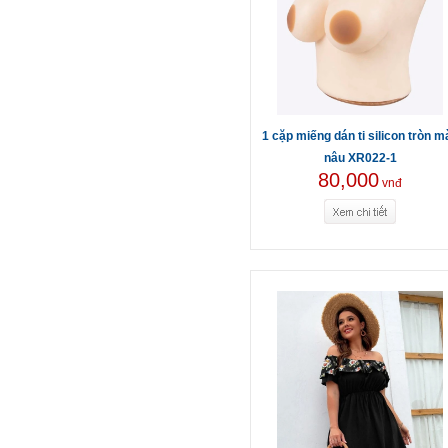
1 cặp miếng dán ti silicon tròn m
nâu XR022-1
80,000
vnđ