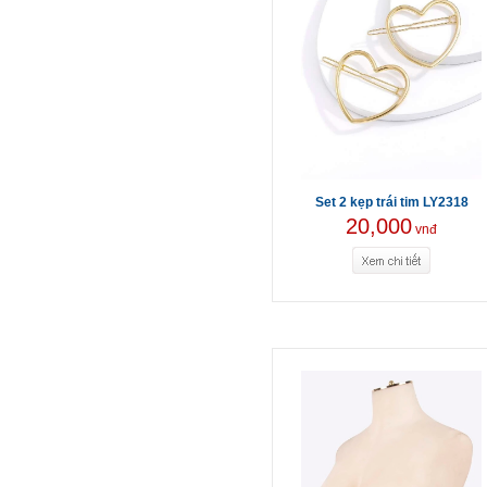
Set 2 kẹp trái tim LY2318
20,000
vnđ