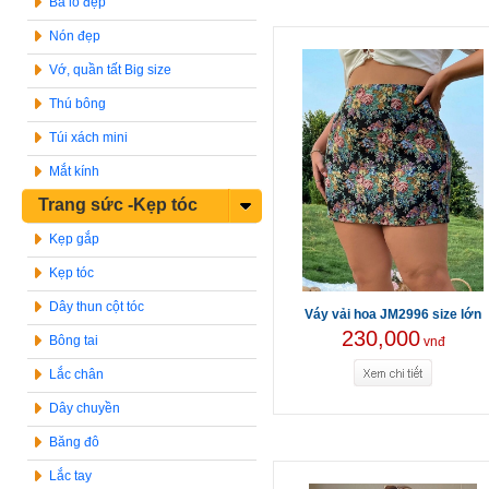
Ba lô đẹp
Nón đẹp
Vớ, quần tất Big size
Thú bông
Túi xách mini
Mắt kính
Trang sức -Kẹp tóc
Kẹp gắp
Kẹp tóc
Dây thun cột tóc
Váy vải hoa JM2996 size lớn
230,000
Bông tai
vnđ
Lắc chân
Dây chuyền
Băng đô
Lắc tay