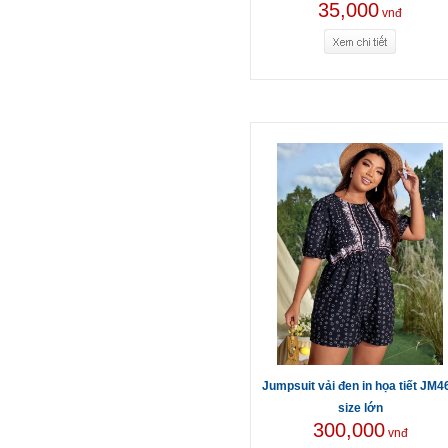
35,000
vnđ
Jumpsuit vải đen in họa tiết JM4
size lớn
300,000
vnđ