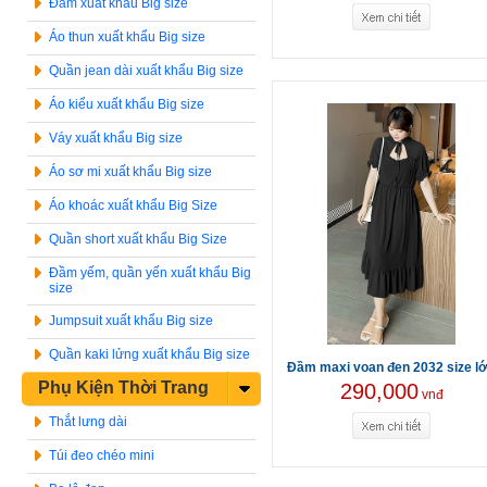
Đầm xuất khẩu Big size
Áo thun xuất khẩu Big size
Quần jean dài xuất khẩu Big size
Áo kiểu xuất khẩu Big size
Váy xuất khẩu Big size
Áo sơ mi xuất khẩu Big size
Áo khoác xuất khẩu Big Size
Quần short xuất khẩu Big Size
Đầm yếm, quần yến xuất khẩu Big
size
Jumpsuit xuất khẩu Big size
Quần kaki lửng xuất khẩu Big size
Đầm maxi voan đen 2032 size l
Phụ Kiện Thời Trang
290,000
vnđ
Thắt lưng dài
Túi đeo chéo mini