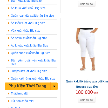
Đầm xuất khẩu Big size
Áo thun xuất khẩu Big size
Quần jean dài xuất khẩu Big size
Áo kiểu xuất khẩu Big size
Váy xuất khẩu Big size
Áo sơ mi xuất khẩu Big size
Áo khoác xuất khẩu Big Size
Quần short xuất khẩu Big Size
Đầm yếm, quần yến xuất khẩu Big
size
Jumpsuit xuất khẩu Big size
Quần kaki lửng xuất khẩu Big size
Quần kaki lỡ trắng qua gối Kim
Phụ Kiện Thời Trang
Rogers size lớn
180,000
vnđ
Thắt lưng dài
Túi đeo chéo mini