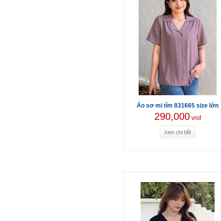
Áo sơ mi tím 831665 size lớn
290,000
vnđ