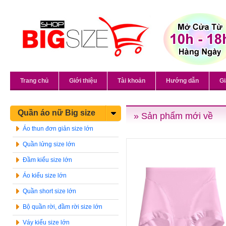
Trang chủ
Giới thiệu
Tài khoản
Hướng dẫn
Gi
Quần áo nữ Big size
» Sản phẩm mới về
Áo thun đơn giản size lớn
Quần lửng size lớn
Đầm kiểu size lớn
Áo kiểu size lớn
Quần short size lớn
Bộ quần rời, đầm rời size lớn
Váy kiểu size lớn