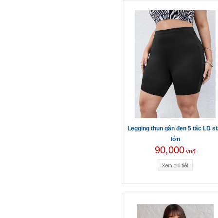
Legging thun gân đen 5 tấc LD si
lớn
90,000
vnđ