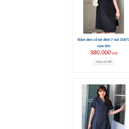
Đầm đen cổ bẻ đính 7 nút 3167
size lớn
380,000
vnđ