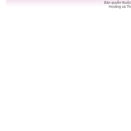
Bản quyền thuộc
Hosting và Th