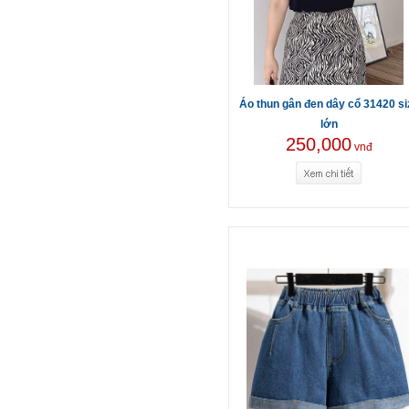
Áo thun gân đen dây cổ 31420 si
lớn
250,000
vnđ