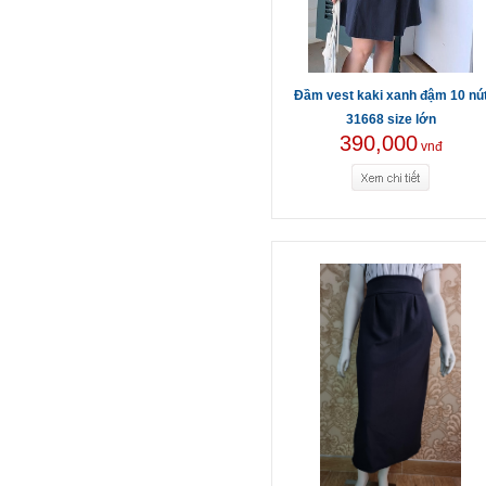
Đầm vest kaki xanh đậm 10 nú
31668 size lớn
390,000
vnđ