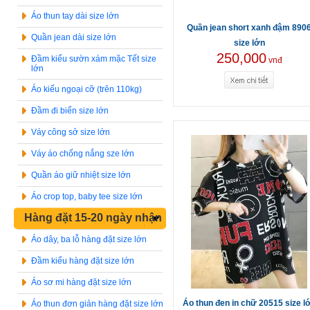
Áo thun tay dài size lớn
Quần jean short xanh đậm 890
Quần jean dài size lớn
size lớn
250,000
Đầm kiểu sườn xám mặc Tết size
vnđ
lớn
Áo kiểu ngoại cỡ (trên 110kg)
Đầm đi biển size lớn
Váy công sở size lớn
Váy áo chống nắng sze lớn
Quần áo giữ nhiệt size lớn
Áo crop top, baby tee size lớn
Hàng đặt 15-20 ngày nhận
Áo dây, ba lỗ hàng đặt size lớn
Đầm kiểu hàng đặt size lớn
Áo sơ mi hàng đặt size lớn
Áo thun đen in chữ 20515 size l
Áo thun đơn giản hàng đặt size lớn