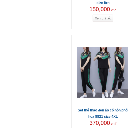
size lớn
150,000
vnđ
Set thể thao đen áo có nón phố
hoa 8821 size 4XL
370,000
vnđ