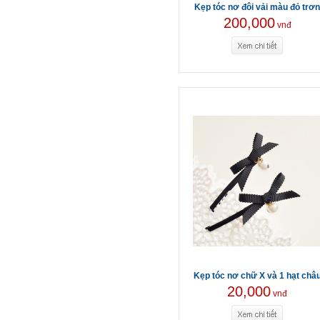
Kẹp tóc nơ đôi vải màu đỏ trơn
200,000
vnđ
Kẹp tóc nơ chữ X và 1 hạt châ
20,000
vnđ