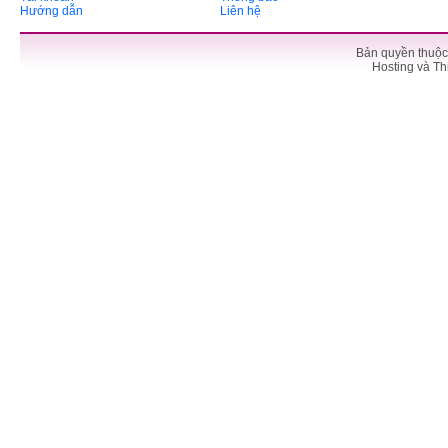
Hướng dẫn
Liên hệ
Bản quyền thuộc
Hosting và Th