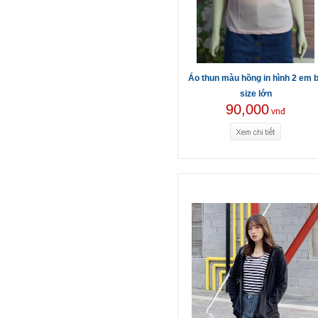
Áo thun màu hồng in hình 2 em 
size lớn
90,000
vnđ