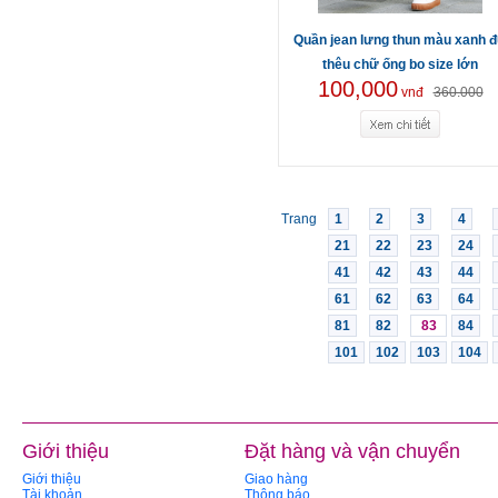
Quần jean lưng thun màu xanh đ
thêu chữ ống bo size lớn
100,000
vnđ
360.000
Trang
1
2
3
4
21
22
23
24
41
42
43
44
61
62
63
64
81
82
83
84
101
102
103
104
Giới thiệu
Đặt hàng và vận chuyển
Giới thiệu
Giao hàng
Tài khoản
Thông báo