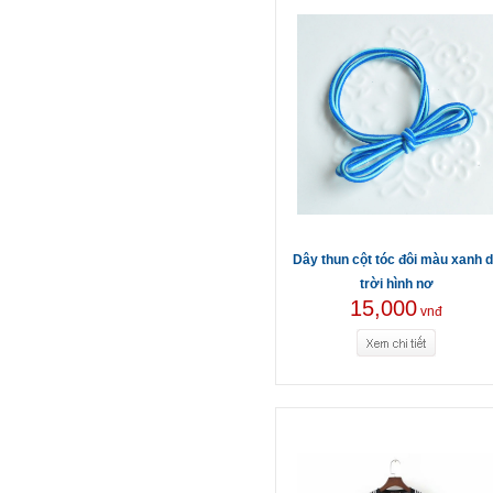
Dây thun cột tóc đôi màu xanh 
trời hình nơ
15,000
vnđ