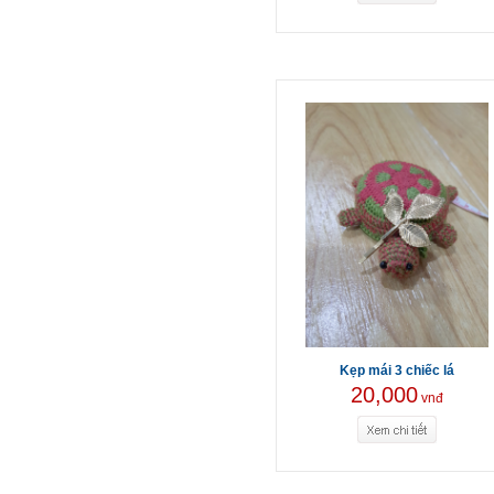
Kẹp mái 3 chiếc lá
20,000
vnđ