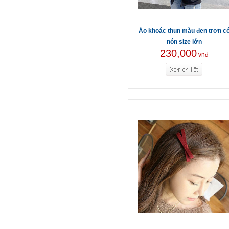
Áo khoác thun màu đen trơn c
nón size lớn
230,000
vnđ