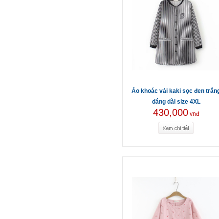
Áo khoác vải kaki sọc đen trắn
dáng dài size 4XL
430,000
vnđ