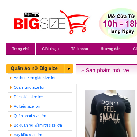
Trang chủ
Giới thiệu
Tài khoản
Hướng dẫn
Gi
Quần áo nữ Big size
» Sản phẩm mới về
Áo thun đơn giản size lớn
Quần lửng size lớn
Đầm kiểu size lớn
Áo kiểu size lớn
Quần short size lớn
Bộ quần rời, đầm rời size lớn
Váy kiểu size lớn