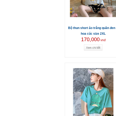
Bộ thun short áo trắng quần đen 
hoa cúc size 2XL
170,000
vnđ