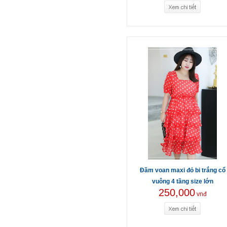
Đầm voan maxi đỏ bi trắng cổ
vuông 4 tầng size lớn
250,000
vnđ