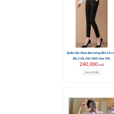
Quần tây thun đen lưng liền có c
đĩa 2 túi chữ SNX size 5XL
240,000
vnđ