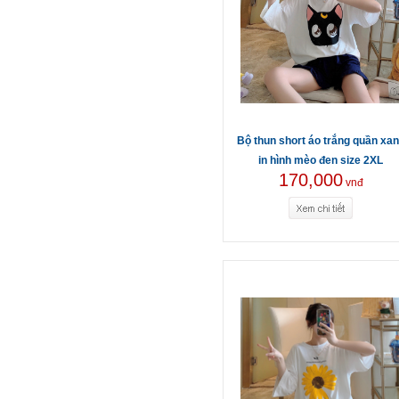
Bộ thun short áo trắng quần xa
in hình mèo đen size 2XL
170,000
vnđ