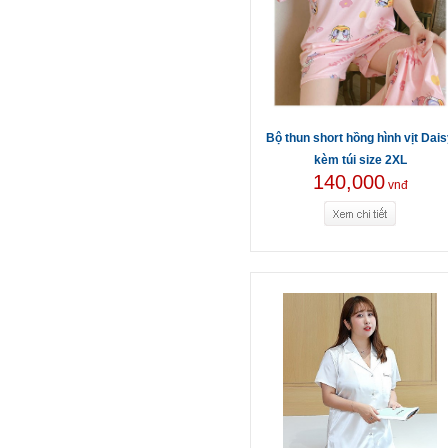
Bộ thun short hồng hình vịt Dai
kèm túi size 2XL
140,000
vnđ