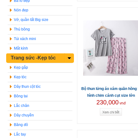
Ba lô đẹp
Nón đẹp
Vớ, quần tất Big size
Thú bông
Túi xách mini
Mắt kính
Trang sức -Kẹp tóc
Kẹp gắp
Kẹp tóc
Dây thun cột tóc
Bộ thun lửng áo xám quần hồng 
hình chim cánh cụt size lớn
Bông tai
230,000
vnđ
Lắc chân
Dây chuyền
Băng đô
Lắc tay