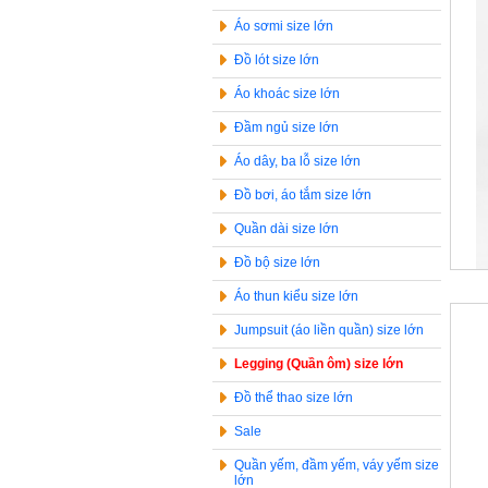
Áo sơmi size lớn
Đồ lót size lớn
Áo khoác size lớn
Đầm ngủ size lớn
Áo dây, ba lỗ size lớn
Đồ bơi, áo tắm size lớn
Quần dài size lớn
Đồ bộ size lớn
Áo thun kiểu size lớn
Jumpsuit (áo liền quần) size lớn
Legging (Quần ôm) size lớn
Đồ thể thao size lớn
Sale
Quần yếm, đầm yếm, váy yếm size
lớn