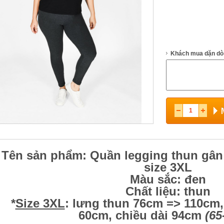
Khách mua dặn d
Tên sản phẩm:
Quần legging thun gâ
size 3XL
Màu sắc: đen
Chất liệu: thun
*
Size 3XL
: lưng thun 76cm => 110cm
60cm, chiều dài 94cm
(65