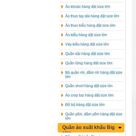
Áo khoác hàng đặt size lớn
Áo thun tay dài hàng đặt size lớn
Áo thun kiểu hàng đặt size lớn
Áo kiểu hàng đặt size lớn
Váy kiểu hàng đặt size lớn
Quần dài hàng đặt size lớn
Quần lửng hàng đặt size lớn
Bộ quần rời, đầm rời hàng đặt size
lớn
Quần short hàng đặt size lón
Áo crop top hàng đặt size lớn
Đồ bộ hàng đặt size lớn
Quần yếm, đầm yếm hàng đặt size
lớn
Quần áo xuất khẩu Big
size