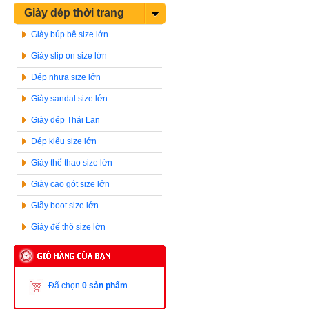
Giày dép thời trang
Giày búp bê size lớn
Giày slip on size lớn
Dép nhựa size lớn
Giày sandal size lớn
Giày dép Thái Lan
Dép kiểu size lớn
Giày thể thao size lớn
Giày cao gót size lớn
Giầy boot size lớn
Giày đế thô size lớn
Đã chọn
0 sản phẩm