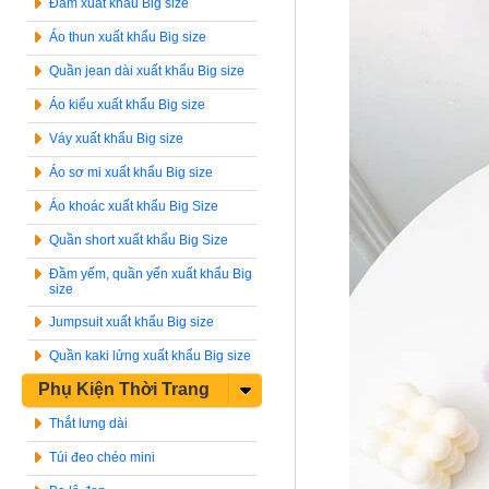
Đầm xuất khẩu Big size
Áo thun xuất khẩu Big size
Quần jean dài xuất khẩu Big size
Áo kiểu xuất khẩu Big size
Váy xuất khẩu Big size
Áo sơ mi xuất khẩu Big size
Áo khoác xuất khẩu Big Size
Quần short xuất khẩu Big Size
Đầm yếm, quần yến xuất khẩu Big
size
Jumpsuit xuất khẩu Big size
Quần kaki lửng xuất khẩu Big size
Phụ Kiện Thời Trang
Thắt lưng dài
Túi đeo chéo mini