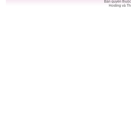
Bản quyền thuộc
Hosting và Th