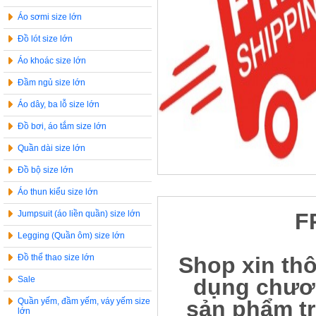
Áo sơmi size lớn
Đồ lót size lớn
Áo khoác size lớn
Đầm ngủ size lớn
Áo dây, ba lỗ size lớn
Đồ bơi, áo tắm size lớn
Quần dài size lớn
Đồ bộ size lớn
Áo thun kiểu size lớn
Jumpsuit (áo liền quần) size lớn
F
Legging (Quần ôm) size lớn
Đồ thể thao size lớn
Shop xin thô
Sale
dụng chươn
Quần yếm, đầm yếm, váy yếm size
sản phẩm t
lớn