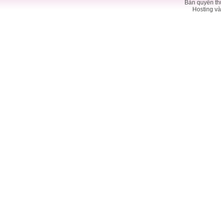
Bản quyền th
Hosting và