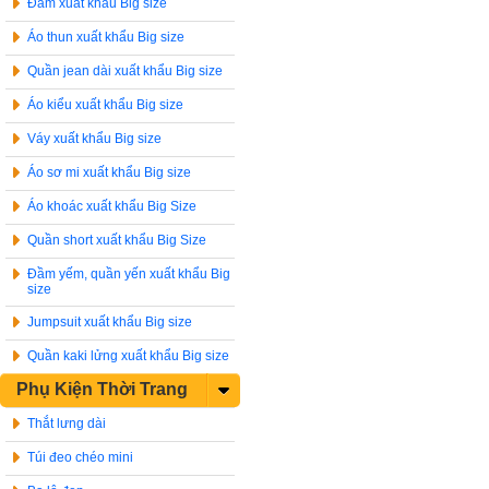
Đầm xuất khẩu Big size
Áo thun xuất khẩu Big size
Quần jean dài xuất khẩu Big size
Áo kiểu xuất khẩu Big size
Váy xuất khẩu Big size
Áo sơ mi xuất khẩu Big size
Áo khoác xuất khẩu Big Size
Quần short xuất khẩu Big Size
Đầm yếm, quần yến xuất khẩu Big
size
Jumpsuit xuất khẩu Big size
Quần kaki lửng xuất khẩu Big size
Phụ Kiện Thời Trang
Thắt lưng dài
Túi đeo chéo mini