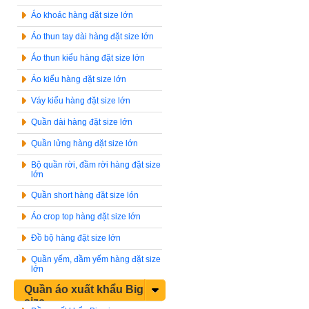
Áo khoác hàng đặt size lớn
Áo thun tay dài hàng đặt size lớn
Áo thun kiểu hàng đặt size lớn
Áo kiểu hàng đặt size lớn
Váy kiểu hàng đặt size lớn
Quần dài hàng đặt size lớn
Quần lửng hàng đặt size lớn
Bộ quần rời, đầm rời hàng đặt size
lớn
Quần short hàng đặt size lón
Áo crop top hàng đặt size lớn
Đồ bộ hàng đặt size lớn
Quần yếm, đầm yếm hàng đặt size
lớn
Quần áo xuất khẩu Big
size